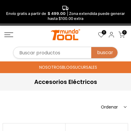
Envío gratis a partir de
$ 499.00
| Zona extendida puede generar
hasta $100.00 extra
Saltar
0
0
al
contenido
NOSOTROS
BLOG
SUCURSALES
Accesorios Eléctricos
Ordenar