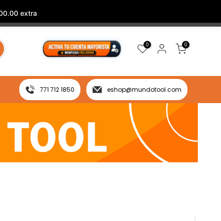
00.00 extra
0
0
771 712 1850
eshop@mundotool.com