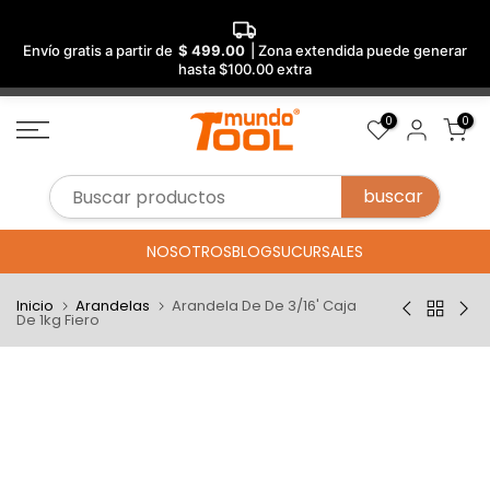
Envío gratis a partir de
$ 499.00
| Zona extendida puede generar
hasta $100.00 extra
Saltar
0
0
al
contenido
NOSOTROS
BLOG
SUCURSALES
Inicio
Arandelas
Arandela De De 3/16' Caja
De 1kg Fiero