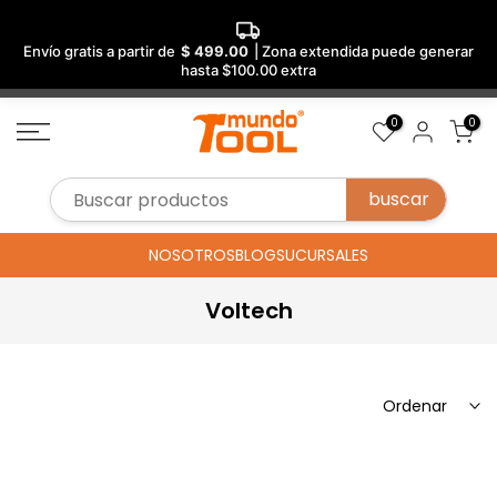
Envío gratis a partir de
$ 499.00
| Zona extendida puede generar
hasta $100.00 extra
Saltar
0
0
al
contenido
NOSOTROS
BLOG
SUCURSALES
Voltech
Ordenar