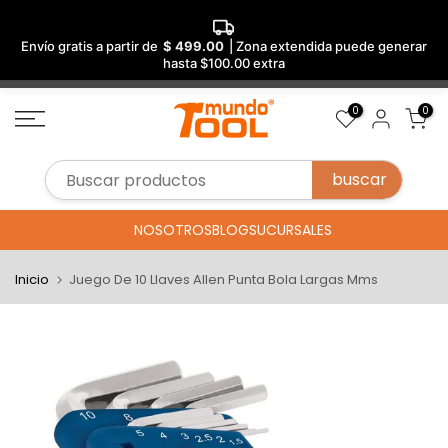
Envío gratis a partir de
$ 499.00
| Zona extendida puede generar
hasta $100.00 extra
Saltar
0
0
al
contenido
NOSOTROS
BLOG
SUCURSALES
Inicio
Juego De 10 Llaves Allen Punta Bola Largas Mms