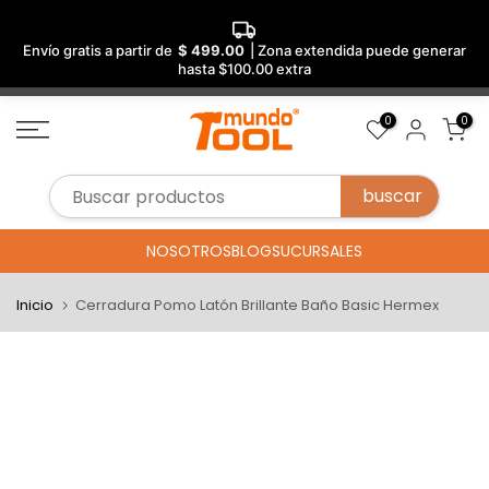
Envío gratis a partir de
$ 499.00
| Zona extendida puede generar
hasta $100.00 extra
Saltar
0
0
al
contenido
NOSOTROS
BLOG
SUCURSALES
Inicio
Cerradura Pomo Latón Brillante Baño Basic Hermex