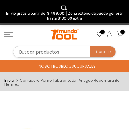
Envío gratis a partir de
$ 499.00
| Zona extendida puede generar
hasta $100.00 extra
Saltar
0
0
al
contenido
NOSOTROS
BLOG
SUCURSALES
Inicio
Cerradura Pomo Tubular Latón Antiguo Recámara Ba
Hermex