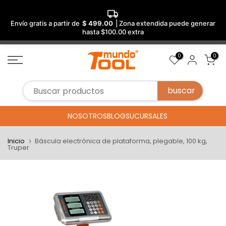
Envío gratis a partir de
$ 499.00
| Zona extendida puede generar
hasta $100.00 extra
Saltar
0
0
al
contenido
NOSOTROS
BLOG
SUCURSALES
Inicio
Báscula electrónica de plataforma, plegable, 100 kg,
Truper