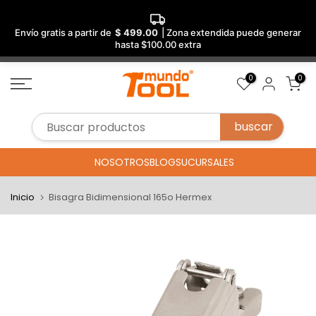
Envío gratis a partir de
$ 499.00
| Zona extendida puede generar
hasta $100.00 extra
Saltar
0
0
al
contenido
NOSOTROS
BLOG
SUCURSALES
Inicio
Bisagra Bidimensional 165o Hermex