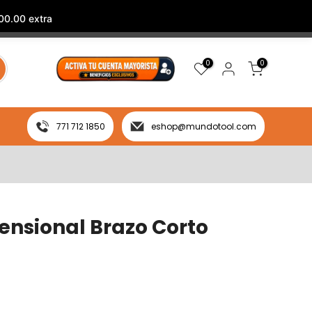
00.00 extra
0
0
771 712 1850
eshop@mundotool.com
ensional Brazo Corto