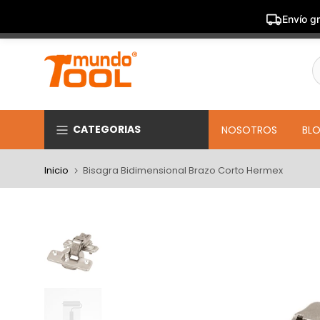
Envío gr
Saltar
al
contenido
CATEGORIAS
NOSOTROS
BL
Inicio
Bisagra Bidimensional Brazo Corto Hermex