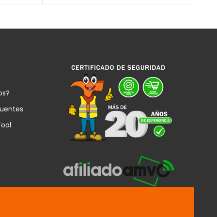
os?
cuentes
Tool