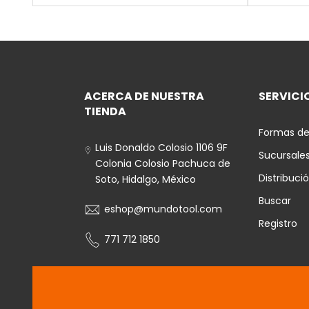
ACERCA DE NUESTRA
SERVICIO
TIENDA
Formas de
Luis Donaldo Colosio 1106 9F
Sucursale
Colonia Colosio Pachuca de
Distribuci
Soto, Hidalgo, México
Buscar
eshop@mundotool.com
Registro
771 712 1850