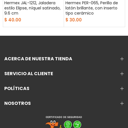
Hermex JAL-1212, Jaladera
Hermex PER-065, Perilla de
estilo Elipse, níquel satinado,
latón brillante, con inserto
9.6 cm
tipo cerámico
$ 40.00
$ 30.00
ACERCA DE NUESTRA TIENDA
SERVICIO AL CLIENTE
POLÍTICAS
NOSOTROS