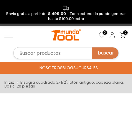
Envío gratis a partir de
$ 499.00
| Zona extendida puede generar
hasta $100.00 extra
Saltar
0
0
al
contenido
NOSOTROS
BLOG
SUCURSALES
Inicio
Bisagra cuadrada 2-1/2', latón antiguo, cabeza plana,
Basic. 20 piezas