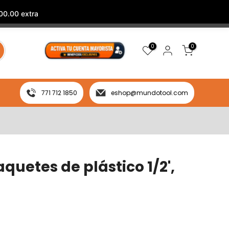
00.00 extra
0
0
771 712 1850
eshop@mundotool.com
aquetes de plástico 1/2',