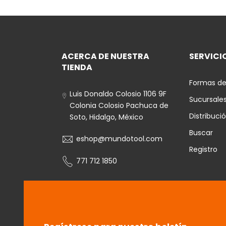
ACERCA DE NUESTRA
SERVICIO
TIENDA
Formas de
Luis Donaldo Colosio 1106 9F
Sucursale
Colonia Colosio Pachuca de
Distribuci
Soto, Hidalgo, México
Buscar
eshop@mundotool.com
Registro
771 712 1850