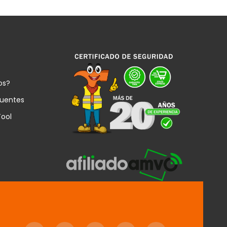
os?
cuentes
Tool