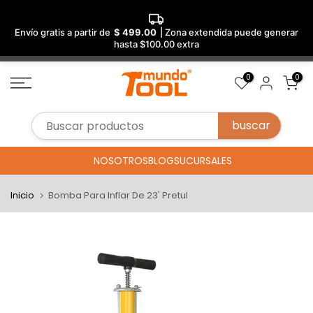
Envío gratis a partir de
$ 499.00
| Zona extendida puede generar
hasta $100.00 extra
Saltar
0
0
al
contenido
NOSOTROS
BLOG
SUCURSALES
Inicio
Bomba Para Inflar De 23' Pretul