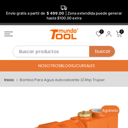
Envío gratis a partir de
$ 499.00
| Zona extendida puede generar
hasta $100.00 extra
Saltar
0
0
al
contenido
NOSOTROS
BLOG
SUCURSALES
Inicio
Bomba Para Agua Autocebante 3/4hp Truper
Agotado