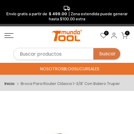
Envío gratis a partir de
$ 499.00
| Zona extendida puede generar
hasta $100.00 extra
Saltar
0
0
al
contenido
NOSOTROS
BLOG
SUCURSALES
Inicio
Broca Para Router Clásica 1-3/8' Con Balero Truper