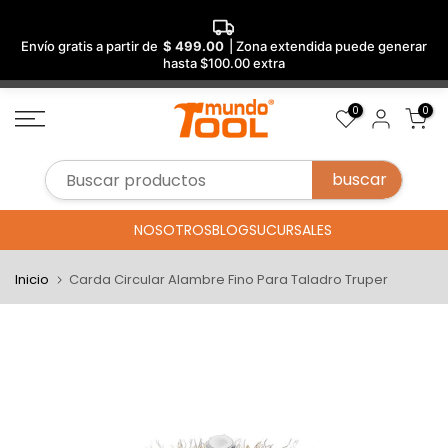
Envío gratis a partir de
$ 499.00
| Zona extendida puede generar
hasta $100.00 extra
Saltar
0
0
al
contenido
NOSOTROS
BLOG
SUCURSALES
Inicio
Carda Circular Alambre Fino Para Taladro Truper