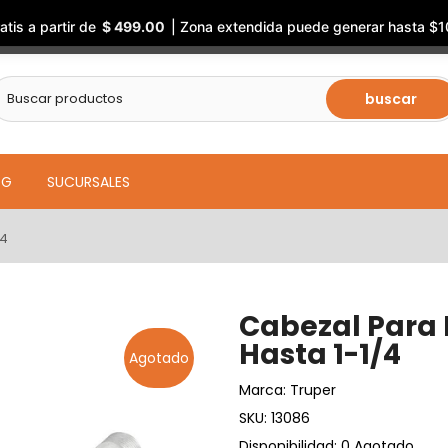
atis a partir de
$ 499.00
| Zona extendida puede generar hasta $1
buscar
OG
SUCURSALES
/4
Cabezal Para 
Hasta 1-1/4
Agotado
Marca:
Truper
SKU:
13086
Disponibilidad: 0 Agotado