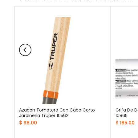
Azadon Tomatero Con Cabo Corto
Grifa De D
n
Jardineria Truper 10562
10865
$ 98.00
$ 185.00