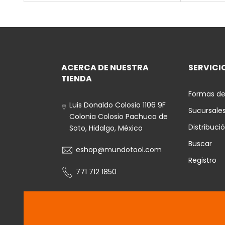
ACERCA DE NUESTRA
SERVICIO
TIENDA
Formas de
Luis Donaldo Colosio 1106 9F
Sucursale
Colonia Colosio Pachuca de
Distribuci
Soto, Hidalgo, México
Buscar
eshop@mundotool.com
Registro
771 712 1850