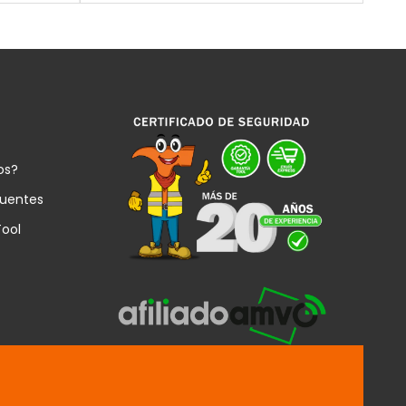
os?
cuentes
Tool