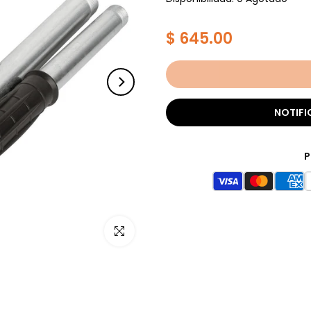
$ 645.00
NOTIFI
P
Haz clic para ampliar