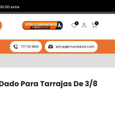
00.00 extra
0
0
771 712 1850
eshop@mundotool.com
Dado Para Tarrajas De 3/8