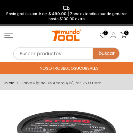
Envío gratis a partir de
$ 499.00
| Zona extendida puede generar
hasta $100.00 extra
Saltar
0
0
al
contenido
NOSOTROS
BLOG
SUCURSALES
Inicio
Cable Rígido De Acero 1/16', 7x7, 75 M Fiero