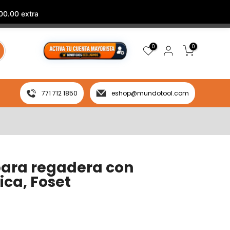
00.00 extra
0
0
771 712 1850
eshop@mundotool.com
para regadera con
ica, Foset