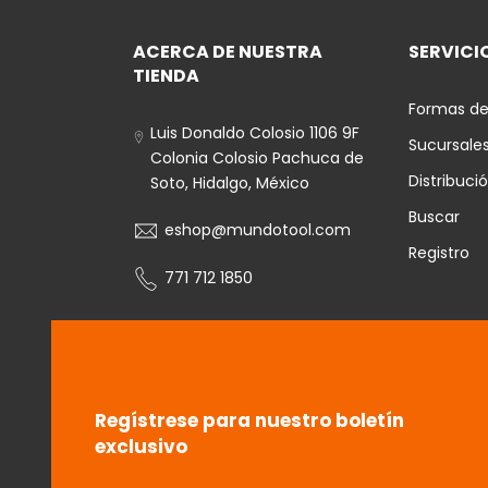
ACERCA DE NUESTRA
SERVICIO
TIENDA
Formas de
Luis Donaldo Colosio 1106 9F
Sucursale
Colonia Colosio Pachuca de
Distribuci
Soto, Hidalgo, México
Buscar
eshop@mundotool.com
Registro
771 712 1850
Regístrese para nuestro boletín
exclusivo