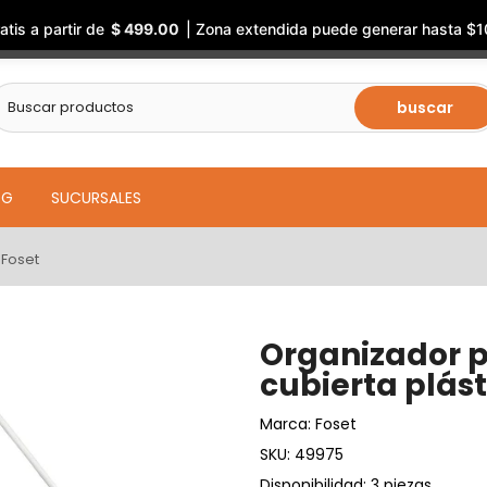
atis a partir de
$ 499.00
| Zona extendida puede generar hasta $1
buscar
OG
SUCURSALES
 Foset
Organizador 
cubierta plást
Marca:
Foset
SKU:
49975
Disponibilidad: 3 piezas