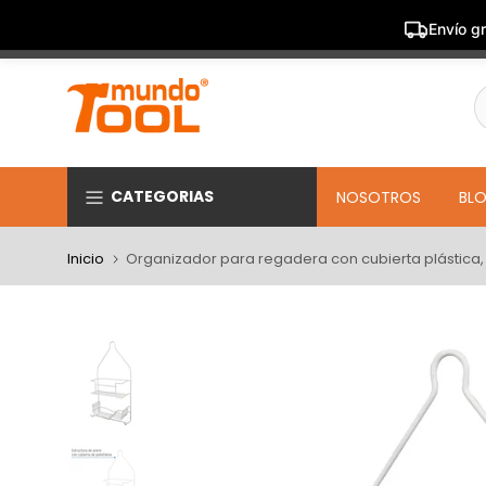
Envío gr
Saltar
al
contenido
CATEGORIAS
NOSOTROS
BL
Inicio
Organizador para regadera con cubierta plástica,