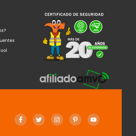
os?
cuentes
Tool