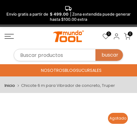
Envío gratis a partir de
$ 499.00
| Zona extendida puede generar
hasta $100.00 extra
Saltar
0
0
al
contenido
NOSOTROS
BLOG
SUCURSALES
Inicio
Chicote 6 m para Vibrador de concreto, Truper
Agotado