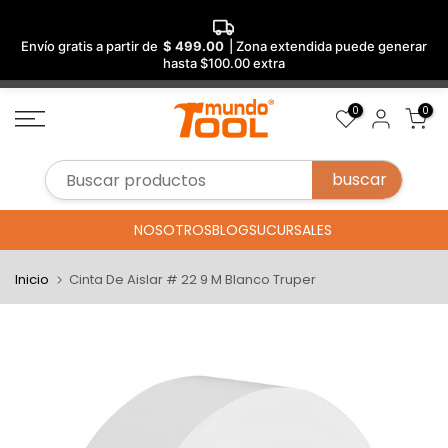
Envío gratis a partir de
$ 499.00
| Zona extendida puede generar
hasta $100.00 extra
Saltar
0
0
al
contenido
NOSOTROS
BLOG
SUCURSALES
Inicio
Cinta De Aislar # 22 9 M Blanco Truper