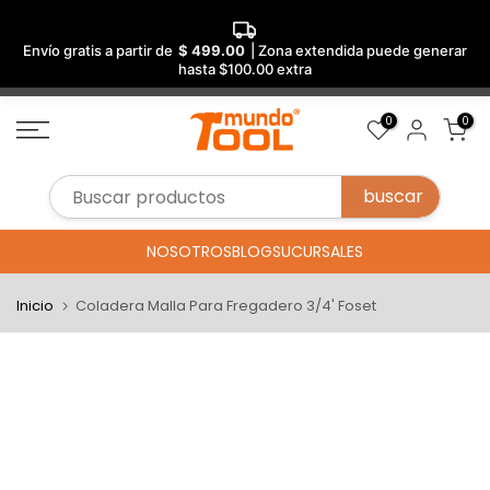
Envío gratis a partir de
$ 499.00
| Zona extendida puede generar
hasta $100.00 extra
Saltar
0
0
al
contenido
NOSOTROS
BLOG
SUCURSALES
Inicio
Coladera Malla Para Fregadero 3/4' Foset