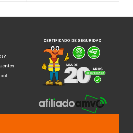
os?
cuentes
Tool