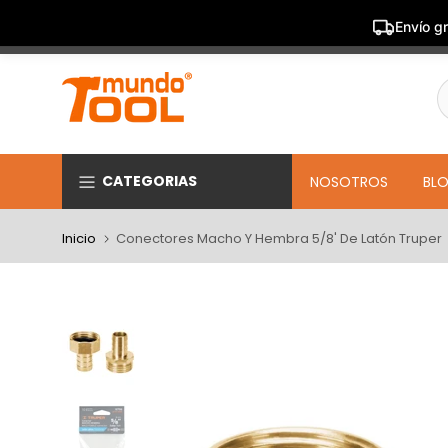
Envío gr
Saltar
al
contenido
CATEGORIAS
NOSOTROS
BL
Inicio
Conectores Macho Y Hembra 5/8' De Latón Truper