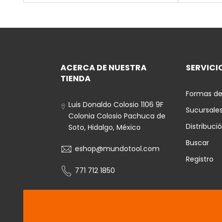
ACERCA DE NUESTRA
SERVICIO
TIENDA
Formas de
Luis Donaldo Colosio 1106 9F
Sucursale
Colonia Colosio Pachuca de
Distribuci
Soto, Hidalgo, México
Buscar
eshop@mundotool.com
Registro
771 712 1850