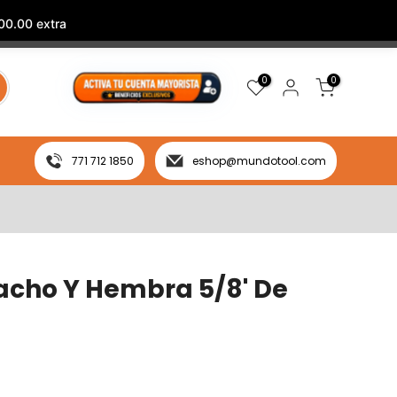
00.00 extra
0
0
771 712 1850
eshop@mundotool.com
acho Y Hembra 5/8' De