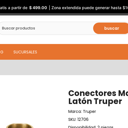
atis a partir de
$ 499.00
| Zona extendida puede generar hasta $1
buscar
OG
SUCURSALES
Conectores M
Latón Truper
Marca:
Truper
SKU:
12706
Disponibilidad: 2 piezas