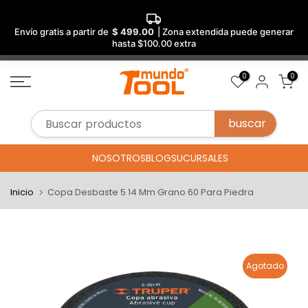
Envío gratis a partir de
$ 499.00
| Zona extendida puede generar
hasta $100.00 extra
Saltar
0
0
al
contenido
NOSOTROS
BLOG
SUCURSALES
Inicio
Copa Desbaste 5 14 Mm Grano 60 Para Piedra
Agotado