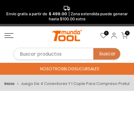
Envío gratis a partir de
$ 499.00
| Zona extendida puede generar
hasta $100.00 extra
Saltar
0
0
al
contenido
NOSOTROS
BLOG
SUCURSALES
Inicio
Juego De 4 Conectores Y 1 Cople Para Compreso Pretul