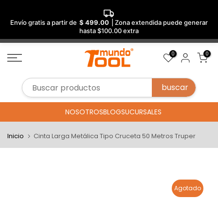
Envío gratis a partir de
$ 499.00
| Zona extendida puede generar
hasta $100.00 extra
Saltar
0
0
al
contenido
NOSOTROS
BLOG
SUCURSALES
Inicio
Cinta Larga Metálica Tipo Cruceta 50 Metros Truper
Agotado