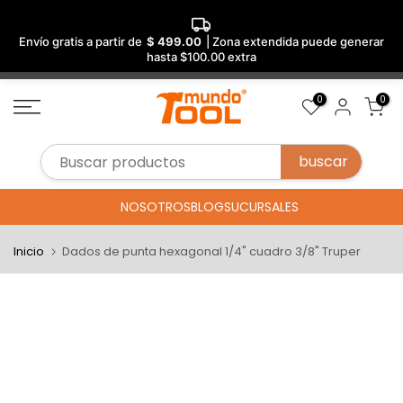
Envío gratis a partir de
$ 499.00
| Zona extendida puede generar
hasta $100.00 extra
Saltar
0
0
al
contenido
NOSOTROS
BLOG
SUCURSALES
Inicio
Dados de punta hexagonal 1/4" cuadro 3/8" Truper