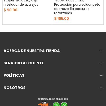
Truper SN-CL20, Clip
Truper PROSO-1M,
nivelador de azulejos
Protección para soldar peto
a
de mezclilla costuras
$ 98.00
reforzadas
$ 165.00
ACERCA DE NUESTRA TIENDA
SERVICIO AL CLIENTE
POLÍTICAS
NOSOTROS