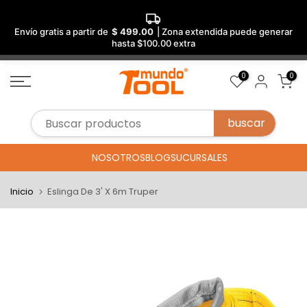
Envío gratis a partir de
$ 499.00
| Zona extendida puede generar
hasta $100.00 extra
Saltar
0
0
al
contenido
NOSOTROS
BLOG
SUCURSALES
Inicio
Eslinga De 3' X 6m Truper