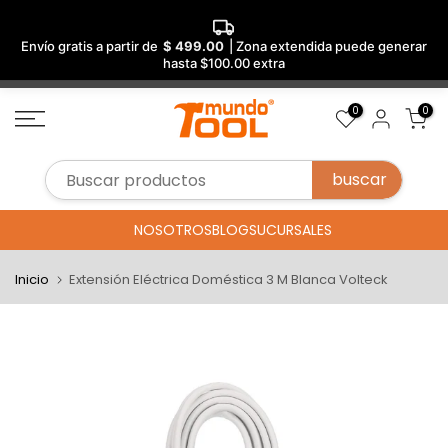
Envío gratis a partir de
$ 499.00
| Zona extendida puede generar
hasta $100.00 extra
Saltar
0
0
al
contenido
NOSOTROS
BLOG
SUCURSALES
Inicio
Extensión Eléctrica Doméstica 3 M Blanca Volteck