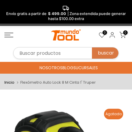
Envío gratis a partir de
$ 499.00
| Zona extendida puede generar
hasta $100.00 extra
Saltar
0
0
al
contenido
NOSOTROS
BLOG
SUCURSALES
Inicio
Flexómetro Auto Lock 8 M Cinta 1' Truper
Agotado