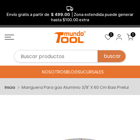
Envío gratis a partir de
$ 499.00
| Zona extendida puede generar
hasta $100.00 extra
Saltar
0
0
al
contenido
NOSOTROS
BLOG
SUCURSALES
Inicio
Manguera Para gas Aluminio 3/8' X 60 Cm Basi Pretul