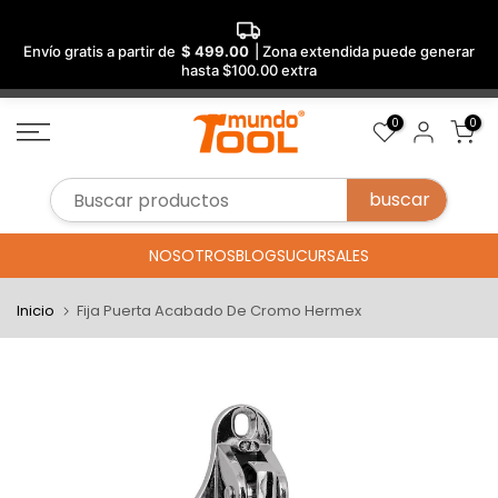
Envío gratis a partir de
$ 499.00
| Zona extendida puede generar
hasta $100.00 extra
Saltar
0
0
al
contenido
NOSOTROS
BLOG
SUCURSALES
Inicio
Fija Puerta Acabado De Cromo Hermex