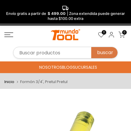
Envío gratis a partir de
$ 499.00
| Zona extendida puede generar
hasta $100.00 extra
Saltar
0
0
al
contenido
NOSOTROS
BLOG
SUCURSALES
Inicio
Formón 3/4', Pretul Pretul