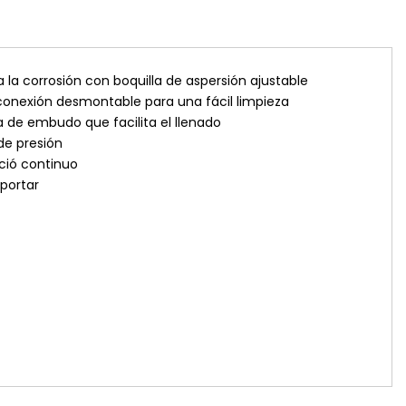
a la corrosión con boquilla de aspersión ajustable
onexión desmontable para una fácil limpieza
 de embudo que facilita el llenado
de presión
oció continuo
sportar