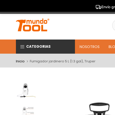
Envío gr
Saltar
al
contenido
CATEGORIAS
NOSOTROS
BL
Inicio
Fumigador jardinero 5 L (1.3 gal), Truper