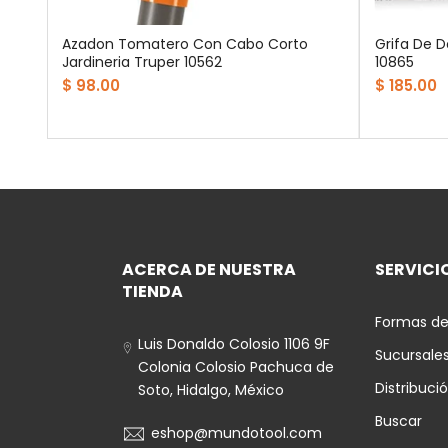
Azadon Tomatero Con Cabo Corto
Grifa De D
n
Jardineria Truper 10562
10865
$ 98.00
$ 185.00
ACERCA DE NUESTRA
SERVICIO
TIENDA
Formas de
Luis Donaldo Colosio 1106 9F
Sucursale
Colonia Colosio Pachuca de
Distribuci
Soto, Hidalgo, México
Buscar
eshop@mundotool.com