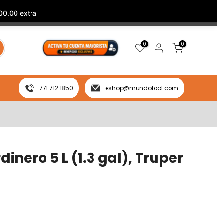
00.00 extra
0
0
771 712 1850
eshop@mundotool.com
inero 5 L (1.3 gal), Truper