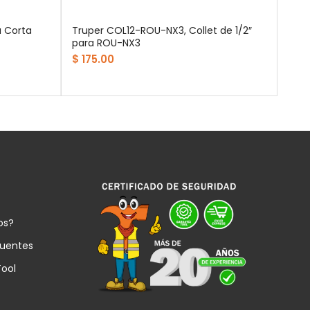
 Corta
Truper COL12-ROU-NX3, Collet de 1/2″
para ROU-NX3
$ 175.00
os?
cuentes
Tool