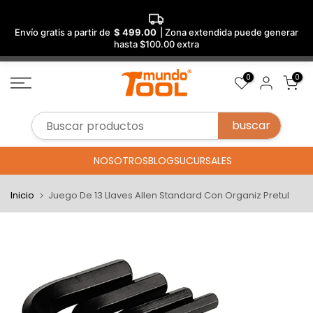
Envío gratis a partir de
$ 499.00
| Zona extendida puede generar
hasta $100.00 extra
Saltar
0
0
al
contenido
NOSOTROS
BLOG
SUCURSALES
Inicio
Juego De 13 Llaves Allen Standard Con Organiz Pretul