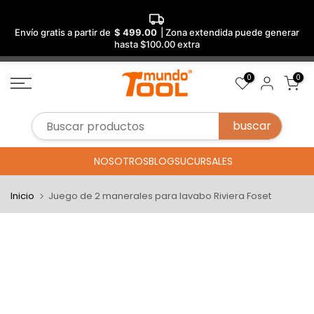
Envío gratis a partir de
$ 499.00
| Zona extendida puede generar
hasta $100.00 extra
Saltar
0
0
al
contenido
NOSOTROS
BLOG
SUCURSALES
Inicio
Juego de 2 manerales para lavabo Riviera Foset