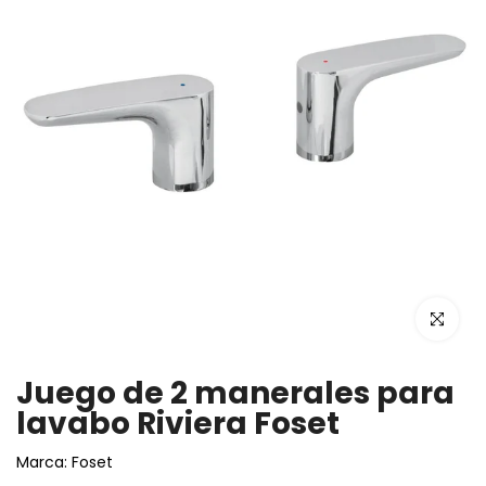
Haz clic p
Juego de 2 manerales para
lavabo Riviera Foset
Marca:
Foset