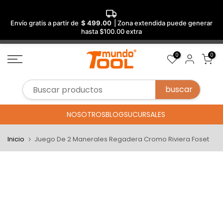
Envío gratis a partir de
$ 499.00
| Zona extendida puede generar
hasta $100.00 extra
Saltar
0
0
al
contenido
NOSOTROS
BLOG
SUCURSALES
Inicio
Juego De 2 Manerales Regadera Cromo Riviera Foset