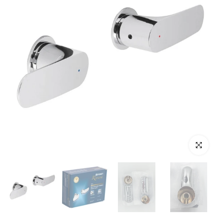
Haz clic p