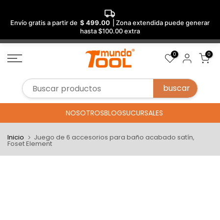
Envío gratis a partir de
$ 499.00
| Zona extendida puede generar
hasta $100.00 extra
Saltar
0
0
al
contenido
NOSOTROS
BLOG
SUCURSALES
Inicio
Juego de 6 accesorios para baño acabado satín,
Foset Element