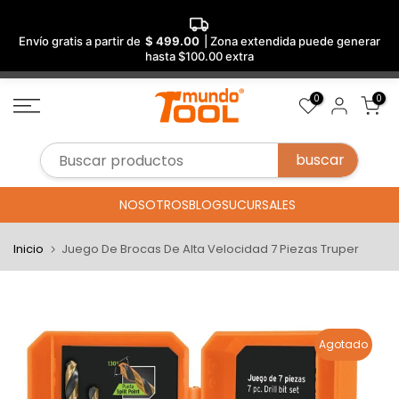
Envío gratis a partir de
$ 499.00
| Zona extendida puede generar
hasta $100.00 extra
Saltar
0
0
al
contenido
NOSOTROS
BLOG
SUCURSALES
Inicio
Juego De Brocas De Alta Velocidad 7 Piezas Truper
Agotado