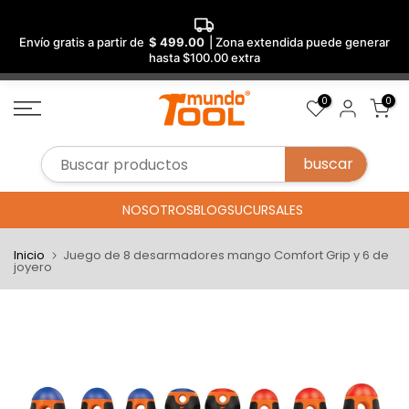
Envío gratis a partir de
$ 499.00
| Zona extendida puede generar
hasta $100.00 extra
Saltar
0
0
al
contenido
NOSOTROS
BLOG
SUCURSALES
Inicio
Juego de 8 desarmadores mango Comfort Grip y 6 de
joyero