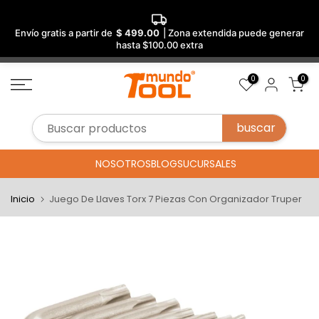
Envío gratis a partir de
$ 499.00
| Zona extendida puede generar
hasta $100.00 extra
Saltar
0
0
al
contenido
NOSOTROS
BLOG
SUCURSALES
Inicio
Juego De Llaves Torx 7 Piezas Con Organizador Truper