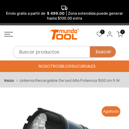
Envío gratis a partir de
$ 499.00
| Zona extendida puede generar
hasta $100.00 extra
Saltar
0
0
al
contenido
NOSOTROS
BLOG
SUCURSALES
Inicio
Linterna Recargable De Led Alta Potencia 1500 Lm 5 W
Agotado