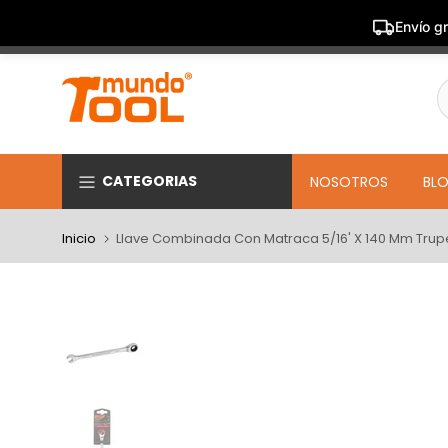
Envío gr
Saltar
al
contenido
CATEGORIAS
NOSOTROS
BL
Inicio
Llave Combinada Con Matraca 5/16' X 140 Mm Trup