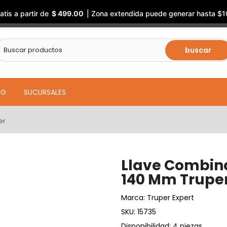
atis a partir de
$ 499.00
| Zona extendida puede generar hasta $1
buscar
OG
SUCURSALES
er
Llave Combina
140 Mm Trupe
Marca:
Truper Expert
SKU:
15735
Disponibilidad: 4 piezas