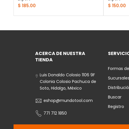
$ 185.00
$ 150.00
ACERCA DE NUESTRA
SERVICIO
TIENDA
Formas de
Luis Donaldo Colosio 1106 9F
Sucursale
Colonia Colosio Pachuca de
Distribuci
Soto, Hidalgo, México
Buscar
eshop@mundotool.com
Registro
771 712 1850