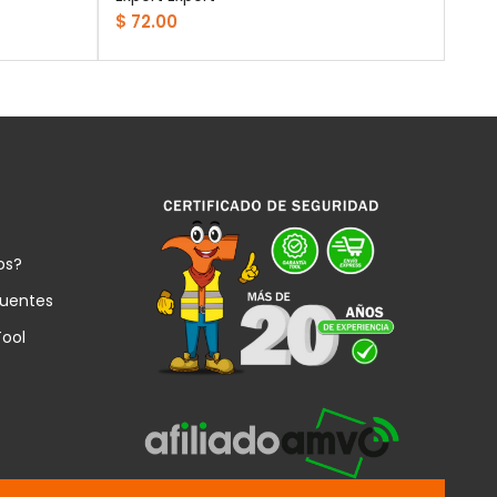
$ 72.00
os?
cuentes
Tool