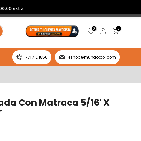
00.00 extra
0
0
771 712 1850
eshop@mundotool.com
da Con Matraca 5/16' X
r