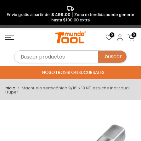
Envío gratis a partir de
$ 499.00
| Zona extendida puede generar
hasta $100.00 extra
Saltar
0
0
al
contenido
NOSOTROS
BLOG
SUCURSALES
Inicio
Machuelo semicónico 9/16' x 18 NF, estuche individual
Truper