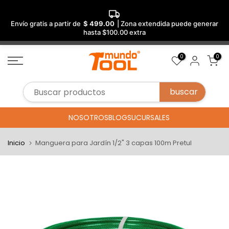
Envío gratis a partir de
$ 499.00
| Zona extendida puede generar
hasta $100.00 extra
Saltar
0
0
al
contenido
NOSOTROS
BLOG
SUCURSALES
Inicio
Manguera para Jardín 1/2" 3 capas 100m Pretul