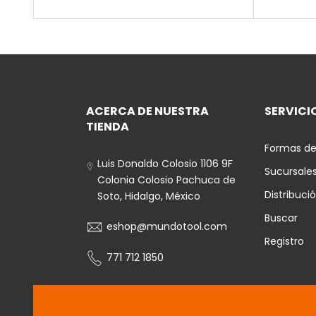
ACERCA DE NUESTRA
SERVICIO
TIENDA
Formas de
Luis Donaldo Colosio 1106 9F
Sucursale
Colonia Colosio Pachuca de
Distribuci
Soto, Hidalgo, México
Buscar
eshop@mundotool.com
Registro
771 712 1850