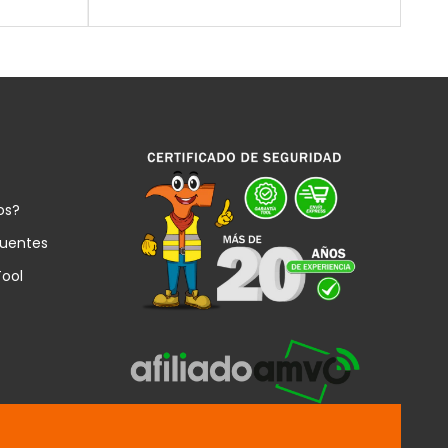
os?
cuentes
Tool