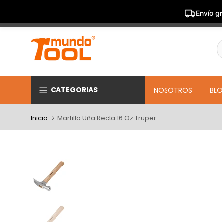
Envío gr
Saltar
al
contenido
CATEGORIAS
NOSOTROS
BL
Inicio
Martillo Uña Recta 16 Oz Truper