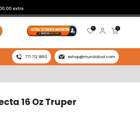
00.00 extra
0
0
771 712 1850
eshop@mundotool.com
ecta 16 Oz Truper