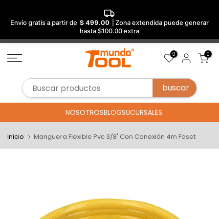
Envío gratis a partir de
$ 499.00
| Zona extendida puede generar
hasta $100.00 extra
Saltar
0
0
al
contenido
NOSOTROS
BLOG
SUCURSALES
Inicio
Manguera Flexible Pvc 3/8' Con Conexión 4m Foset