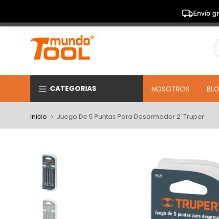
Envío gr
Saltar
al
contenido
CATEGORIAS
NOSOTROS
BL
Inicio
Juego De 5 Puntas Para Desarmador 2' Truper