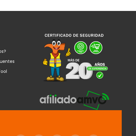
os?
cuentes
Tool