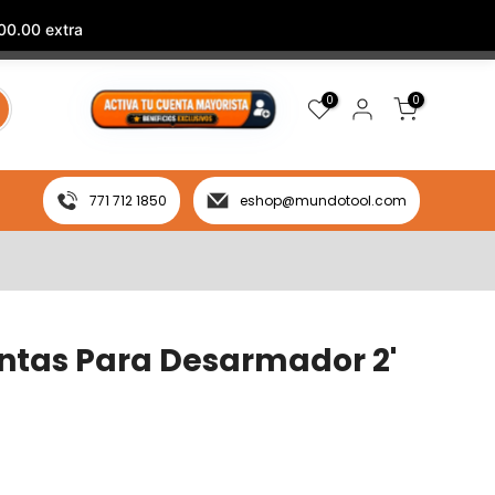
00.00 extra
0
0
771 712 1850
eshop@mundotool.com
ntas Para Desarmador 2'