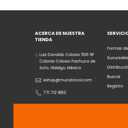
ACERCA DE NUESTRA
SERVICIO
TIENDA
Formas de
Luis Donaldo Colosio 1106 9F
Sucursale
Colonia Colosio Pachuca de
Distribuci
Soto, Hidalgo, México
Buscar
eshop@mundotool.com
Registro
771 712 1850