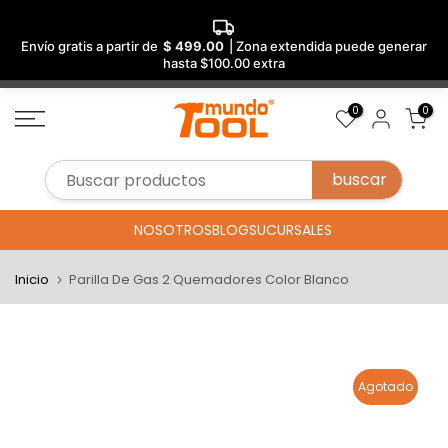
Envío gratis a partir de
$ 499.00
| Zona extendida puede generar
hasta $100.00 extra
Saltar
0
0
al
contenido
NOSOTROS
BLOG
SUCURSALES
Inicio
Parilla De Gas 2 Quemadores Color Blanco
Agotado