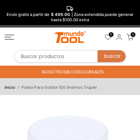
Envío gratis a partir de
$ 499.00
| Zona extendida puede generar
hasta $100.00 extra
Saltar
0
0
al
contenido
NOSOTROS
BLOG
SUCURSALES
Inicio
Pasta Para Soldar 100 Gramos Truper